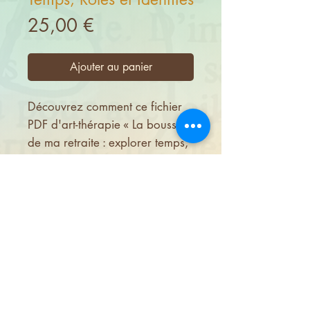
Prix
25,00 €
Ajouter au panier
Découvrez comment ce fichier
PDF d'art-thérapie « La boussole
de ma retraite : explorer temps,
rôles et identités» sera votre
boussole personnelle pour la
retraite.
Il vous guidera à travers des
exercices créatifs pour explorer
en profondeur vos différents
rôles et facettes de votre
idendité.
L'objectif est de vous aider à