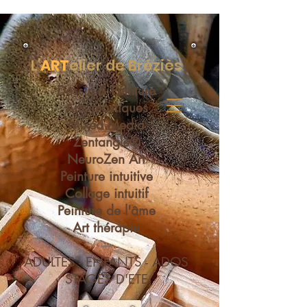
L'
ART
elier de Bréziès
Dessin & Peinture
Arts plastiques
Mixed Media
Zentangle®
NeuroZen Art
Peinture intuitive
Collage intuitif
Peinture de l'âme
Art thérapie
----
ADULTES - ENFANTS - ADOS
STAGES D'ETE