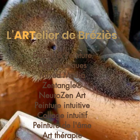
L'
ART
elier de Bréziès
Dessin & Peinture
Arts plastiques
Mixed Media
Zentangle®
NeuroZen Art
Peinture intuitive
Collage intuitif
Peinture de l'âme
Art thérapie