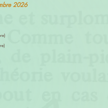
embre 2026
re)
re)