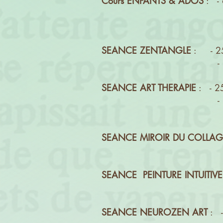
Cours
ENFANTS & ADOS
: - 
- 10 € la séance d'es
SEANCE ZENTANGLE
: - 25
- 80 € forfait
SEANCE ART THERAPIE
: - 25
- 80 € forfait
SEANCE MIROIR DU COLLAG
- 80 € forfa
SEANCE PEINTURE INTUITIVE
- 80 € forfa
SEANCE NEUROZEN ART
: -