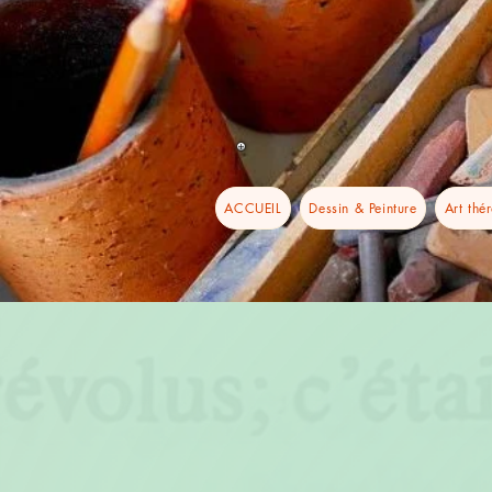
ACCUEIL
Dessin & Peinture
Art thé