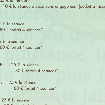
65 € le trimestre
sai sans engagement (déduit si inscrip
 € la séance
 4 séances*
 € la séance
 4 séances*
E
: - 25 € la séance
it 4 séances*
: - 25 € la séance
it 4 séances*
 25 € la séance