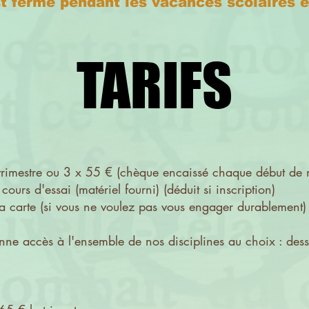
st fermé pendant les vacances scolaires et
TARIFS
TARIFS
trimestre ou 3 x 55 € (chèque encaissé chaque début de m
(matériel fourni) (déduit si inscription)
s ne voulez pas vous engager durablement) (mat
onne accès à l'ensemble de nos disciplines au choix : dess