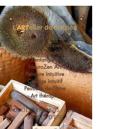
L'
ART
elier de Bréziès
Dessin & Peinture
Arts plastiques
Mixed Media
Zentangle®
NeuroZen Art
Peinture intuitive
Collage intuitif
Peinture de l'âme
Art thérapie
----
ADULTES - ENFANTS - ADOS
STAGES D'ETE