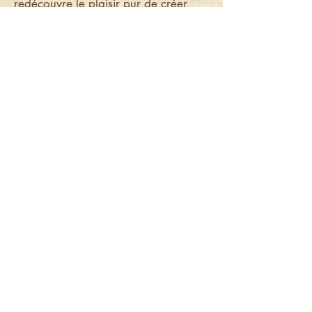
redécouvre le plaisir pur de créer
Peindre de manière intuitive, c'est
offrir une parenthèse de liberté où le
voyage compte bien plus que la
destination. C'est une rencontre avec
soi-même, médiatisée par la couleur
et le mouvement.
Les prochains thèmes : les chakras, le
prénom, le pardon, les anges...
Jours et tarifs