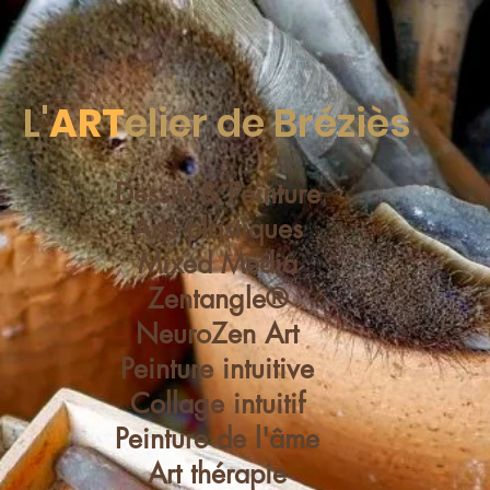
L'
ART
elier de Bréziès
Dessin & Peinture
Arts plastiques
Mixed Media
Zentangle®
NeuroZen Art
Peinture intuitive
Collage intuitif
Peinture de l'âme
Art thérapie