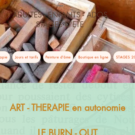
----
ADULTES - ENFANTS - ADOS
STAGES D'ETE
rapie
Jours et tarifs
Peinture d'âme
Boutique en ligne
STAGES 2
ART - THERAPIE en autonomie
LE BURN - OUT