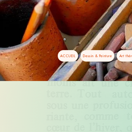
ACCUEIL
Dessin & Peinture
Art thé