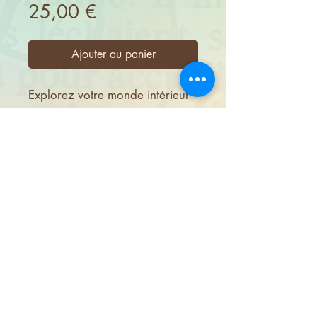
Prix
25,00 €
Ajouter au panier
Explorez votre monde intérieur
avec votre oracle. Il combine la
sagesse des oracles et le
pouvoir de l'art-thérapie pour
vous offrir une guidance
créative. Chaque carte devient
un miroir, vous aidant à
exprimer vos émotions et à
éclairer votre chemin. C'est une
invitation à vous connecter à
votre intuition et
à illuminer
votre propre parcours.
Fichier au format PDF.