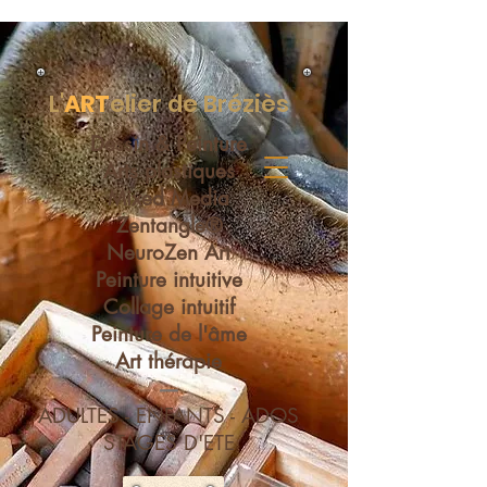
L'
ART
elier de Bréziès
Dessin & Peinture
Arts plastiques
Mixed Media
Zentangle®
NeuroZen Art
Peinture intuitive
Collage intuitif
Peinture de l'âme
Art thérapie
----
ADULTES - ENFANTS - ADOS
STAGES D'ETE