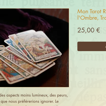
Mon Tarot Re
l'Ombre, Tr
Pr
25,00 €
des aspects moins lumineux, des peurs,
 que nous préférerions ignorer. Le