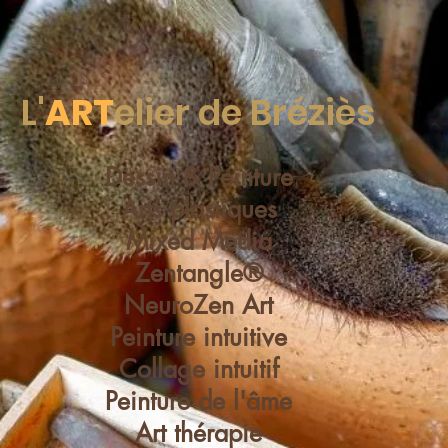
L'
ART
elier de Bréziès
Dessin & Peinture
Arts plastiques
Mixed Media
Zentangle®
NeuroZen Art
Peinture intuitive
Collage intuitif
Peinture de l'âme
Art thérapie