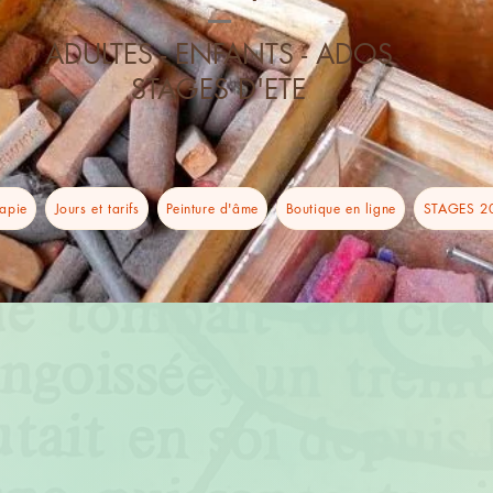
----
ADULTES - ENFANTS - ADOS
STAGES D'ETE
rapie
Jours et tarifs
Peinture d'âme
Boutique en ligne
STAGES 2