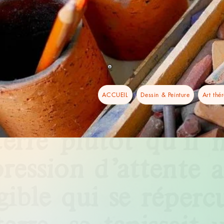
ACCUEIL
Dessin & Peinture
Art thé